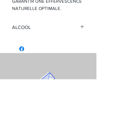
GARANTIR UNE EFFERVESCENCE
NATURELLE OPTIMALE.
ALCOOL
Titré 5°
La consommation de boissons
alcoolisées pendant la grossesse,
même en faible quantité, peut avoir
des conséquences graves sur la
santé de l'enfant.
L'abus d'alcool est dangereux pour la
santé. À consommer avec modération.
La Chouannière
22400 SAINT ALBAN
Côtes d'Armor
E-mail :
cidreriebenoit@orange.fr
Tél :
02 96 31 03 67