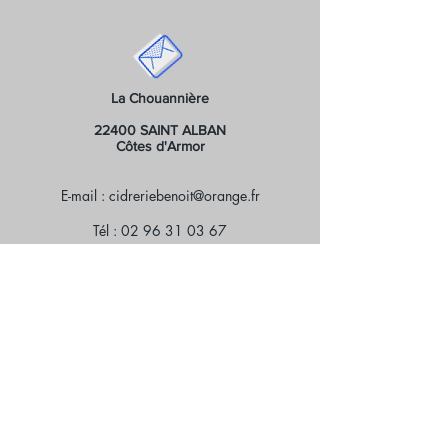
des conséquences graves sur la
santé de l'enfant.
L'abus d'alcool est dangereux pour la
santé. À consommer avec modération.
La Chouannière
22400 SAINT ALBAN
Côtes d'Armor
E-mail :
cidreriebenoit@orange.fr
Tél :
02 96 31 03 67