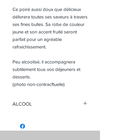
Ce poiré aussi doux que délicieux
délivrera toutes ses saveurs à travers
ses fines bulles. Sa robe de couleur
jaune et son accent fruité seront
parfait pour un agréable
rafraichissement.
Peu alcoolisé, il accompagnera
subtilement tous vos déjeuners et
desserts.
(photo non-contracftuelle)
ALCOOL
Titré 4°
La consommation de boissons
alcoolisées pendant la grossesse,
même en faible quantité, peut avoir