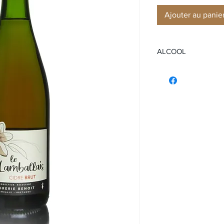
Ajouter au panie
ALCOOL
Titré 5°
La consommation de b
grossesse, même en fa
conséquences graves s
L'abus d'alcool est d
À consommer avec mo