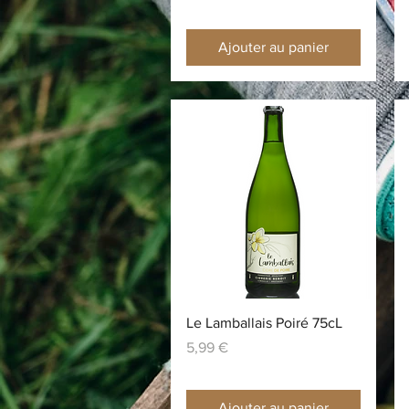
Ajouter au panier
Aperçu rapide
Le Lamballais Poiré 75cL
Prix
5,99 €
Ajouter au panier