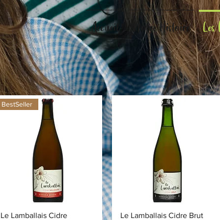
Accueil
Notre Histoire
Les 
BestSeller
Aperçu rapide
Aperçu rapide
Le Lamballais Cidre
Le Lamballais Cidre Brut