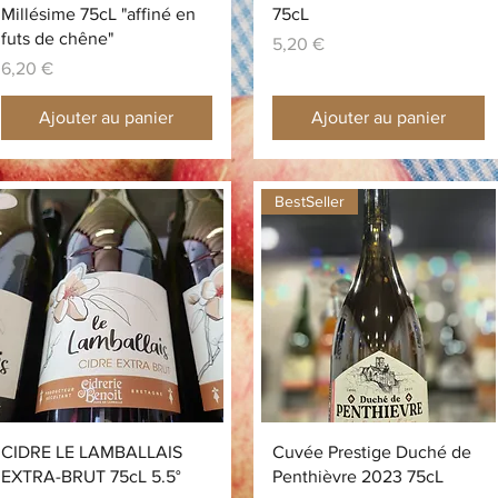
Millésime 75cL "affiné en
75cL
futs de chêne"
Prix
5,20 €
Prix
6,20 €
Ajouter au panier
Ajouter au panier
BestSeller
Aperçu rapide
Aperçu rapide
CIDRE LE LAMBALLAIS
Cuvée Prestige Duché de
EXTRA-BRUT 75cL 5.5°
Penthièvre 2023 75cL