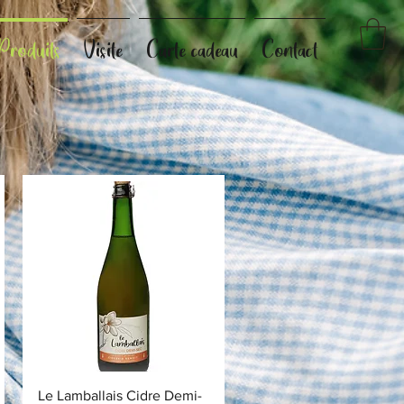
Produits
Visite
Carte cadeau
Contact
Aperçu rapide
Le Lamballais Cidre Demi-