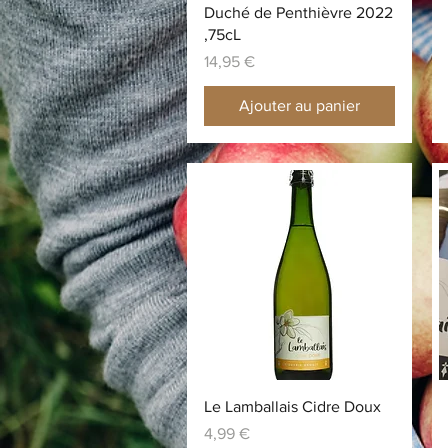
Duché de Penthièvre 2022
,75cL
Prix
14,95 €
Ajouter au panier
Aperçu rapide
Le Lamballais Cidre Doux
Prix
4,99 €