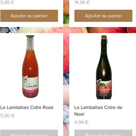
Prix
Prix
5,95 €
14,95 €
Ajouter au panier
Ajouter au panier
Aperçu rapide
Aperçu rapide
Le Lamballais Cidre Rosé
Le Lamballais Cidre de
Noel
Prix
5,50 €
Prix
4,99 €
Rupture de stock
Rupture de stock