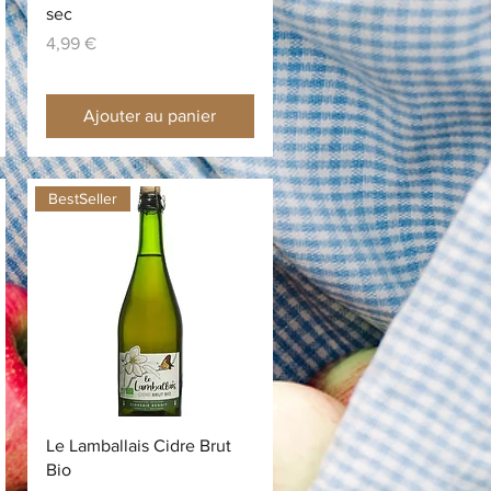
sec
Prix
4,99 €
Ajouter au panier
BestSeller
Aperçu rapide
Le Lamballais Cidre Brut
Bio